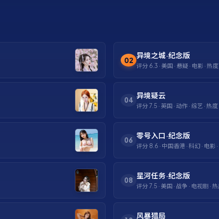
异境之城·纪念版
02
评分
6.3
·
美国
·
悬疑
·
电影
· 热
异境疑云
04
评分
7.5
·
英国
·
动作
·
综艺
· 热度
零号入口·纪念版
06
评分
8.6
·
中国香港
·
科幻
·
电影
星河任务·纪念版
08
评分
7.5
·
美国
·
战争
·
电视剧
· 
风暴猎局