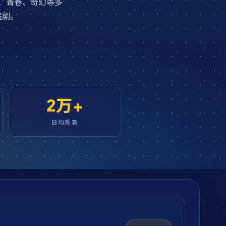
、青春、奇幻等多
追剧。
2万+
日均观看