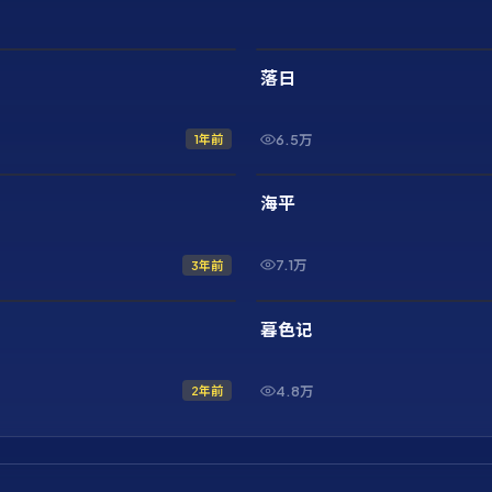
2:10:52
最新
落日
6.5万
1年前
42:32
最新
海平
7.1万
3年前
1:46:33
最新
暮色记
4.8万
2年前