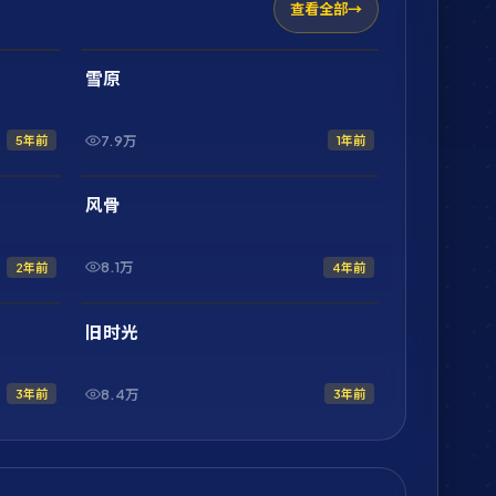
查看全部
2:20:31
1:56:54
最新
雪原
7.9万
5年前
1年前
1:44:50
2:17:08
最新
风骨
8.1万
2年前
4年前
1:58:23
1:53:36
最新
旧时光
8.4万
3年前
3年前