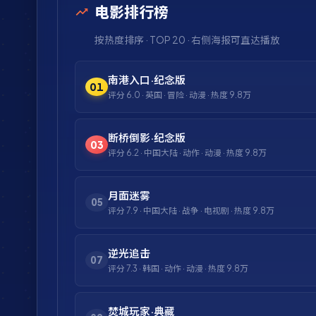
电影排行榜
按热度排序 · TOP 20 · 右侧海报可直达播放
南港入口·纪念版
01
评分
6.0
·
英国
·
冒险
·
动漫
· 热度
9.8万
断桥倒影·纪念版
03
评分
6.2
·
中国大陆
·
动作
·
动漫
· 热度
9.8万
月面迷雾
05
评分
7.9
·
中国大陆
·
战争
·
电视剧
· 热度
9.8万
逆光追击
07
评分
7.3
·
韩国
·
动作
·
动漫
· 热度
9.8万
焚城玩家·典藏