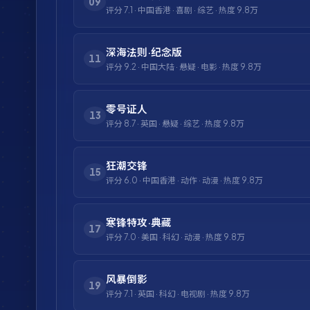
09
评分
7.1
·
中国香港
·
喜剧
·
综艺
· 热度
9.8万
深海法则·纪念版
11
评分
9.2
·
中国大陆
·
悬疑
·
电影
· 热度
9.8万
零号证人
13
评分
8.7
·
英国
·
悬疑
·
综艺
· 热度
9.8万
狂潮交锋
15
评分
6.0
·
中国香港
·
动作
·
动漫
· 热度
9.8万
寒锋特攻·典藏
17
评分
7.0
·
美国
·
科幻
·
动漫
· 热度
9.8万
风暴倒影
19
评分
7.1
·
英国
·
科幻
·
电视剧
· 热度
9.8万