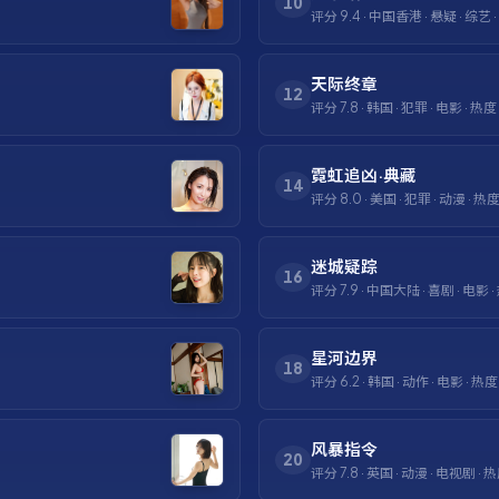
10
评分
9.4
·
中国香港
·
悬疑
·
综艺
天际终章
12
评分
7.8
·
韩国
·
犯罪
·
电影
· 热度
霓虹追凶·典藏
14
评分
8.0
·
美国
·
犯罪
·
动漫
· 热
迷城疑踪
16
评分
7.9
·
中国大陆
·
喜剧
·
电影
·
星河边界
18
评分
6.2
·
韩国
·
动作
·
电影
· 热
风暴指令
20
评分
7.8
·
英国
·
动漫
·
电视剧
· 